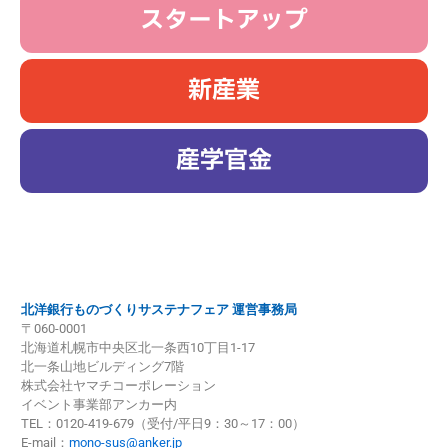
スタートアップ
新産業
産学官金
北洋銀行 ものづくりサステナフェア2025
北洋銀行ものづくりサステナフェア 運営事務局
〒060-0001
北海道札幌市中央区北一条西10丁目1-17
北一条山地ビルディング7階
株式会社ヤマチコーポレーション
イベント事業部アンカー内
TEL：0120-419-679（受付/平日9：30～17：00）
E-mail：
mono-sus@anker.jp