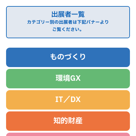
内
容
出展者一覧
を
カテゴリー別の出展者は下記バナーより
ス
ご覧ください。
キ
ッ
プ
ものづくり
環境GX
IT／DX
知的財産